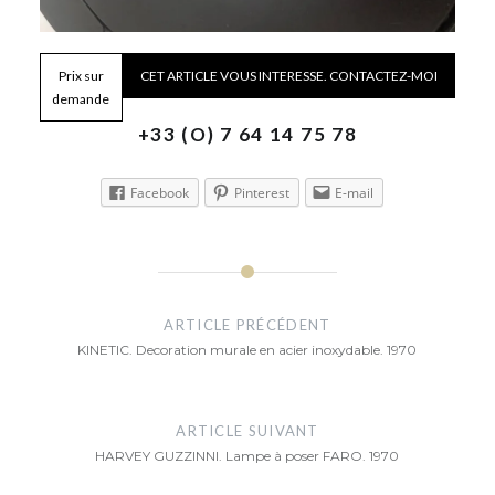
Prix sur
CET ARTICLE VOUS INTERESSE. CONTACTEZ-MOI
demande
+33 (O) 7 64 14 75 78
Facebook
Pinterest
E-mail
Navigation
de
ARTICLE PRÉCÉDENT
KINETIC. Decoration murale en acier inoxydable. 1970
l’article
ARTICLE SUIVANT
HARVEY GUZZINNI. Lampe à poser FARO. 1970