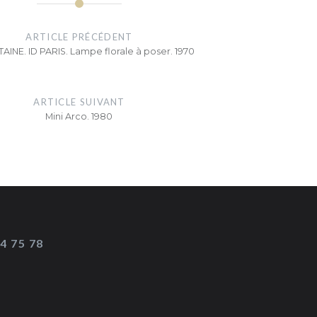
ARTICLE PRÉCÉDENT
AINE. ID PARIS. Lampe florale à poser. 1970
ARTICLE SUIVANT
Mini Arco. 1980
14 75 78