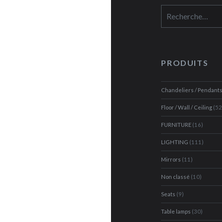
https://www.fac
https://www.
https://fr
https:
Rechercher :
sur
sur
sur
thoma
Facebook
Instagram
Pinterest
gerard
92195
trk=na
sur
Linke
PRODUITS
Chandeliers / Pendant
Floor / Wall / Ceiling
(52
FURNITURE
(16)
LIGHTING
(111)
Mirrors
(11)
Non classé
(10)
Seats
(9)
Table lamps
(30)