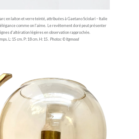
c en laiton et verre teinté, attribuées à Gaetano Sciolari – Italie
et élégance comme on l’aime. Le revêtement doré peut présenter
ignes d’altération légères en observation rapprochée.
ps. L: 15 cm. P: 18 cm. H: 15.
Photos: © ltgmood