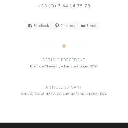
+33 (O) 7 64 14 75 78
Facebook
Pinterest
E-mail
Navigation
de
ARTICLE PRÉCÉDENT
Philippe Cheverny – Lampe à poser. 1970
l’article
ARTICLE SUIVANT
SAMARITAINE. ID PARIS. Lampe florale à poser. 1970