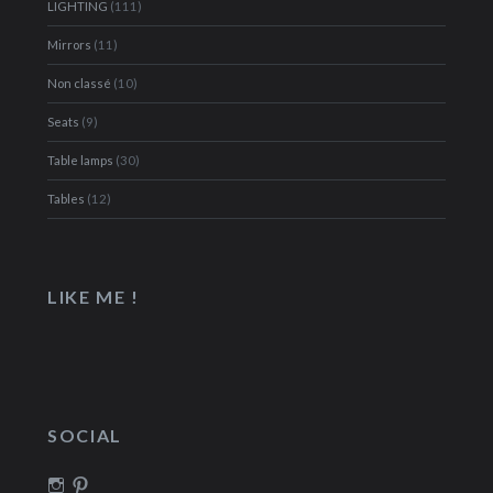
LIGHTING
(111)
Mirrors
(11)
Non classé
(10)
Seats
(9)
Table lamps
(30)
Tables
(12)
LIKE ME !
SOCIAL
Voir
Voir