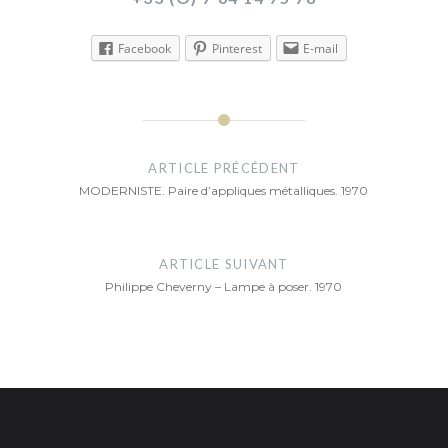
Facebook
Pinterest
E-mail
Navigation
de
ARTICLE PRÉCÉDENT
MODERNISTE. Paire d’appliques métalliques. 1970
l’article
ARTICLE SUIVANT
Philippe Cheverny – Lampe à poser. 1970