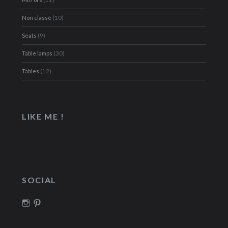
Non classé
(10)
Seats
(9)
Table lamps
(30)
Tables
(12)
LIKE ME !
SOCIAL
Voir
Voir
le
le
profil
profil
de
de