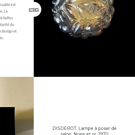
ssable est
on. Le
e bulles
ularité du
n design et
le.
DISDEROT. Lampe à poser de
salon. Noire et or. 1970