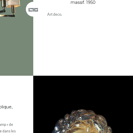
massif. 1950
Art deco.
lique,
lamp » de
e dans les