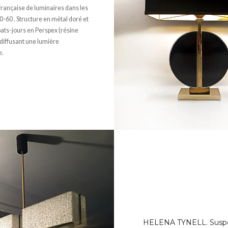
française de luminaires dans les
-60 . Structure en métal doré et
bats-jours en Perspex (résine
 diffusant une lumière
e.
HELENA TYNELL. Suspe