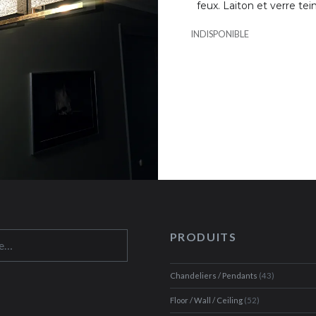
feux. Laiton et verre tei
INDISPONIBLE
PRODUITS
Chandeliers / Pendants
(43)
Floor / Wall / Ceiling
(52)