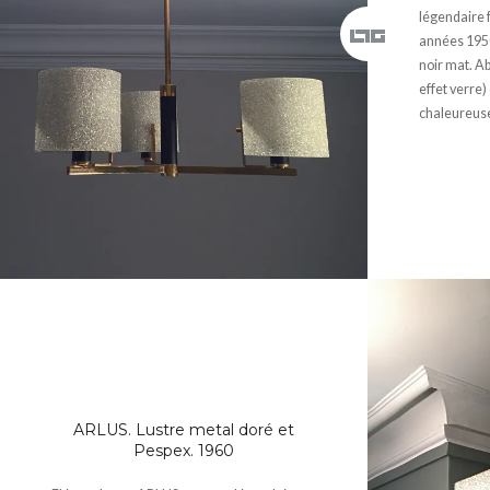
légendaire 
années 1950
noir mat. A
effet verre)
chaleureus
ARLUS. Lustre metal doré et
Pespex. 1960